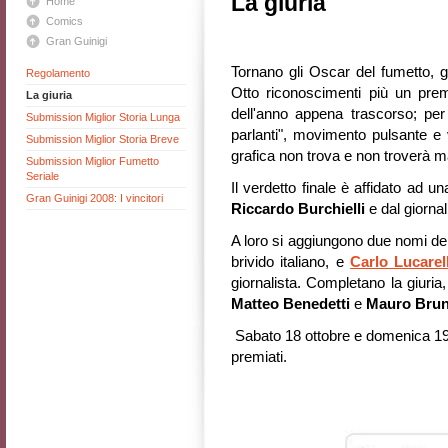
La giuria
Home
Comics
Gran Guinigi
Tornano gli Oscar del fumetto, g
Regolamento
Otto riconoscimenti più un prem
La giuria
dell'anno appena trascorso; per
Submission Miglior Storia Lunga
parlanti", movimento pulsante e v
Submission Miglior Storia Breve
grafica non trova e non troverà mai
Submission Miglior Fumetto
Seriale
Il verdetto finale è affidato ad u
Gran Guinigi 2008: I vincitori
Riccardo Burchielli
e dal giorna
A loro si aggiungono due nomi del
brivido italiano, e
Carlo Lucarell
giornalista. Completano la giuria
Matteo Benedetti
e
Mauro Brun
Sabato 18 ottobre e domenica 19 ot
premiati.