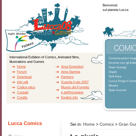
Benvenuti
sul pianeta Lucca
International Exibition of Comics, Animated films,
Comunicazioni dagli
Illustrations and Games
Incontri con gli Edit
Home
Area Espositori
Gran Guinigi
Forum
Area Stampa
Ospiti
Self Area
Download
Partners
Lucca Project Cont
Info utili
Guarda il sito 2007
Mostre
Codice etico
Museo del Fumetto
Sala Incontri
Contatti
e dell'Immagine
Credits
English info
Lucca Comics
Sei in:
Home
>
Comics
>
Gran Gui