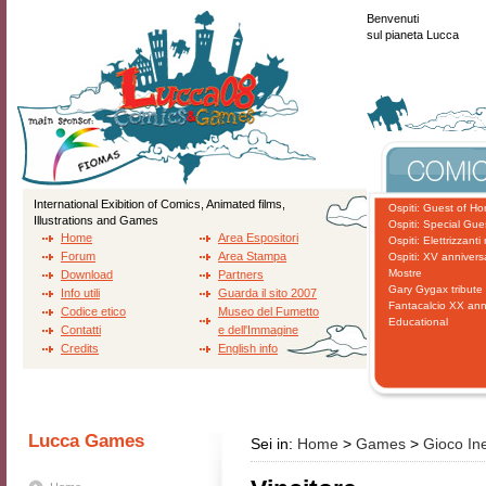
Benvenuti
sul pianeta Lucca
International Exibition of Comics, Animated films,
Ospiti: Guest of Ho
Illustrations and Games
Ospiti: Special Gue
Home
Area Espositori
Ospiti: Elettrizzanti r
Forum
Area Stampa
Ospiti: XV annivers
Mostre
Download
Partners
Gary Gygax tribute
Info utili
Guarda il sito 2007
Fantacalcio XX ann
Codice etico
Museo del Fumetto
Educational
Contatti
e dell'Immagine
Credits
English info
Lucca Games
Sei in:
Home
>
Games
>
Gioco In