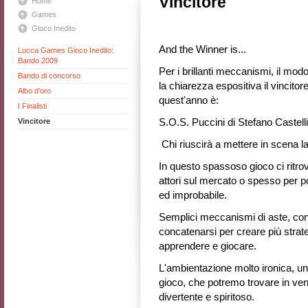
Vincitore
Home
Games
Gioco Inedito
And the Winner is...
Lucca Games Gioco Inedito:
Bando 2009
Per i brillanti meccanismi, il mod
Bando di concorso
la chiarezza espositiva il vincitor
Albo d'oro
quest'anno è:
I Finalisti
S.O.S. Puccini di Stefano Castelli
Vincitore
Chi riuscirà a mettere in scena la
In questo spassoso gioco ci ritrov
attori sul mercato o spesso per pote
ed improbabile.
Semplici meccanismi di aste, contr
concatenarsi per creare più strate
apprendere e giocare.
L'ambientazione molto ironica, un
gioco, che potremo trovare in 
divertente e spiritoso.